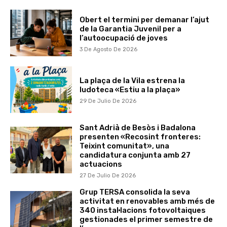
Obert el termini per demanar l’ajut
de la Garantia Juvenil per a
l’autoocupació de joves
3 De Agosto De 2026
La plaça de la Vila estrena la
ludoteca «Estiu a la plaça»
29 De Julio De 2026
Sant Adrià de Besòs i Badalona
presenten «Recosint fronteres:
Teixint comunitat», una
candidatura conjunta amb 27
actuacions
27 De Julio De 2026
Grup TERSA consolida la seva
activitat en renovables amb més de
340 instal·lacions fotovoltaiques
gestionades el primer semestre de