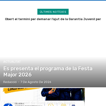
ÚLTIMES NOTÍCIES
Obert el termini per demanar l’ajut de la Garantia Juvenil per
a l’autoocupació de joves
ACTUALITAT
Es presenta el programa de la Festa
Major 2026
Redacció
-
7 De Agosto De 2026
L’Ajuntament de Sant Adrià de Besòs