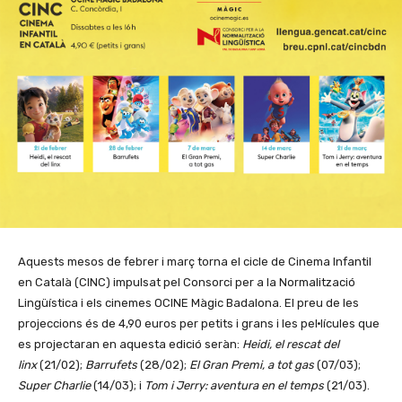
Aquests mesos de febrer i març torna el cicle de Cinema Infantil
en Català (CINC) impulsat pel Consorci per a la Normalització
Lingüística i els cinemes OCINE Màgic Badalona. El preu de les
projeccions és de 4,90 euros per petits i grans i les pel·lícules que
es projectaran en aquesta edició seràn:
Heidi, el rescat del
linx
(21/02);
Barrufets
(28/02);
El Gran Premi, a tot gas
(07/03);
Super Charlie
(14/03); i
Tom i Jerry: aventura en el temps
(21/03).