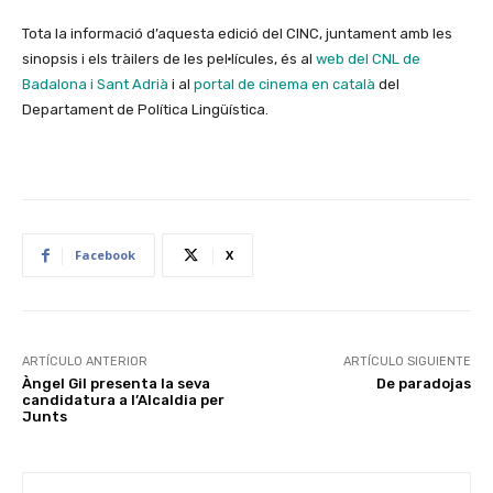
Tota la informació d’aquesta edició del CINC, juntament amb les
sinopsis i els tràilers de les pel·lícules, és al
web del CNL de
Badalona i Sant Adrià
i al
portal de cinema en català
del
Departament de Política Lingüística.
Facebook
X
ARTÍCULO ANTERIOR
ARTÍCULO SIGUIENTE
Àngel Gil presenta la seva
De paradojas
candidatura a l’Alcaldia per
Junts