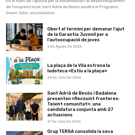
En el marc de l'aposta per la sostenibilitat i el desenvolupament
de l'ocupació local, Sant Adrià de Besòs acollirà el Programa
Green Jobs, una iniciativa...
Obert el termini per demanar l’ajut
de la Garantia Juvenil per a
l’autoocupació de joves
3 De Agosto De 2026
La plaça de la Vila estrena la
ludoteca «Estiu a la plaça»
29 De Julio De 2026
Sant Adrià de Besòs i Badalona
presenten «Recosint fronteres:
Teixint comunitat», una
candidatura conjunta amb 27
actuacions
27 De Julio De 2026
Grup TERSA consolida la seva