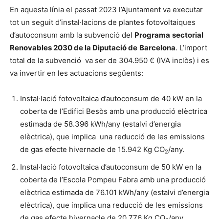
En aquesta línia el passat 2023 l’Ajuntament va executar
tot un seguit d’instal·lacions de plantes fotovoltaiques
d’autoconsum amb la subvenció del
Programa
sectorial
Renovables 2030 de la Diputació de
Barcelona
. L’import
total de la subvenció va ser de 304.950 € (IVA inclòs) i es
va invertir en les actuacions següents:
Instal·lació fotovoltaica d’autoconsum de 40 kW en la
coberta de l’Edifici Besòs amb una producció elèctrica
estimada de 58.396 kWh/any (estalvi d’energia
elèctrica), que implica una reducció de les emissions
de gas efecte hivernacle de 15.942 Kg CO
/any.
2
Instal·lació fotovoltaica d’autoconsum de 50 kW en la
coberta de l’Escola Pompeu Fabra amb una producció
elèctrica estimada de 76.101 kWh/any (estalvi d’energia
elèctrica), que implica una reducció de les emissions
de gas efecte hivernacle de 20.776 Kg CO
/any.