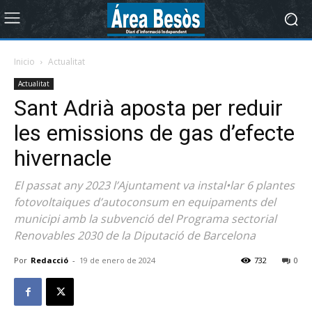
Inicio
Actualitat
Actualitat
Sant Adrià aposta per reduir
les emissions de gas d’efecte
hivernacle
El passat any 2023 l’Ajuntament va instal•lar 6 plantes
fotovoltaiques d’autoconsum en equipaments del
municipi amb la subvenció del Programa sectorial
Renovables 2030 de la Diputació de Barcelona
Por
Redacció
-
19 de enero de 2024
732
0