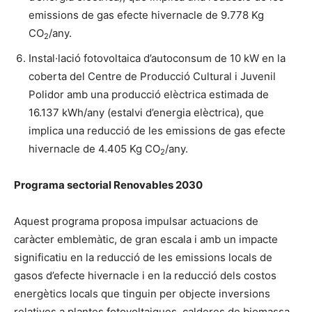
emissions de gas efecte hivernacle de 9.778 Kg
CO
/any.
2
Instal·lació fotovoltaica d’autoconsum de 10 kW en la
coberta del Centre de Producció Cultural i Juvenil
Polidor amb una producció elèctrica estimada de
16.137 kWh/any (estalvi d’energia elèctrica), que
implica una reducció de les emissions de gas efecte
hivernacle de 4.405 Kg CO
/any.
2
Programa sectorial Renovables 2030
Aquest programa proposa impulsar actuacions de
caràcter emblemàtic, de gran escala i amb un impacte
significatiu en la reducció de les emissions locals de
gasos d’efecte hivernacle i en la reducció dels costos
energètics locals que tinguin per objecte inversions
relatives a plantes fotovoltaiques, calderes de biomassa