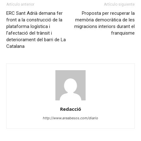
Artículo anterior
Artículo siguiente
ERC Sant Adrià demana fer
Proposta per recuperar la
front a la construcció de la
memòria democràtica de les
plataforma logística i
migracions interiors durant el
l’afectació del trànsit i
franquisme
deteriorament del barri de La
Catalana
Redacció
http://www.areabesos.com/diario