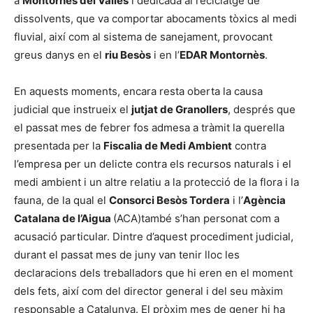
a
Montornès del Vallès
i dedicada al reciclatge de
dissolvents, que va comportar abocaments tòxics al medi
fluvial, així com al sistema de sanejament, provocant
greus danys en el
riu Besòs
i en l’
EDAR Montornès
.
En aquests moments, encara resta oberta la causa
judicial que instrueix el
jutjat de Granollers
, després que
el passat mes de febrer fos admesa a tràmit la querella
presentada per la
Fiscalia de Medi Ambient
contra
l’empresa per un delicte contra els recursos naturals i el
medi ambient i un altre relatiu a la protecció de la flora i la
fauna, de la qual el
Consorci Besòs Tordera
i l’
Agència
Catalana de l’Aigua
(ACA)també s’han personat com a
acusació particular. Dintre d’aquest procediment judicial,
durant el passat mes de juny van tenir lloc les
declaracions dels treballadors que hi eren en el moment
dels fets, així com del director general i del seu màxim
responsable a Catalunya. El pròxim mes de gener hi ha