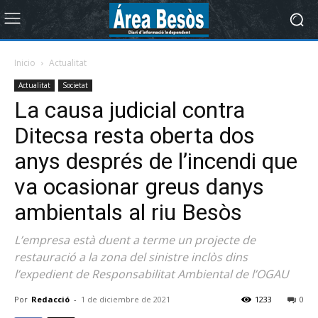
Inicio
Actualitat
Actualitat
Societat
La causa judicial contra
Ditecsa resta oberta dos
anys després de l’incendi que
va ocasionar greus danys
ambientals al riu Besòs
L’empresa està duent a terme un projecte de
restauració a la zona del sinistre inclòs dins
l’expedient de Responsabilitat Ambiental de l’OGAU
Por
Redacció
-
1 de diciembre de 2021
1233
0