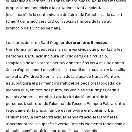
qualitativa de l’arbrat i les zones enjardinades. Aquestes mesures
proporcionen beneficis a la ciutadania tant ambientals
(disminució de la contaminació de l’aire i de l’efecte illa de calor i
foment de la biodiversitat) com socials (millora de la salut i
promoció dels vincles veïnals).
Les obres del c. de Sant Oleguer
duraran uns 8 mesos
i
transformaran aquest espai en una via cívica que prioritzarà les
persones. L’actuació inclourà un únic carril de circulació,
l’ampliació de les voreres per als vianants fins als 4 m, una banda
única d’aparcament de vehicles i un carril de circulació. A la cruïlla
amb el c. d’Andreu Soler i al tram de la plaça de Narcís Monturiol
es substituirà el paviment d’asfalt pel de peça prefabricada, de
manera que, en tots dos punts, els vehicles s’aturin per cedir el
pas als vianants, restablint així la circulació natural de les
persones i, sobretot de l’alumnat de l’escola Pompeu Fabra, entre
l’equipament i la plaça. També es renovarà el mobiliari urbà,
l’enllumenat, la semaforització, la senyalització, les jardineres i
s’incrementarà la superfície verda. Tots els elements tenen com a
objectiu comú reduir les barreres físiques i visuals