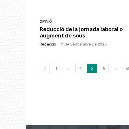
OPINIÓ
Reducció de la jornada laboral o
augment de sous
Redacció
-
11 De Septiembre De 2025
...
...
1
4
5
6
6