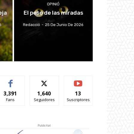
OPINIÓ
eja
El peso de las miradas
6
Redacció
-
25 De Junio De 2026
3,391
1,640
13
Fans
Seguidores
Suscriptores
Publicitat