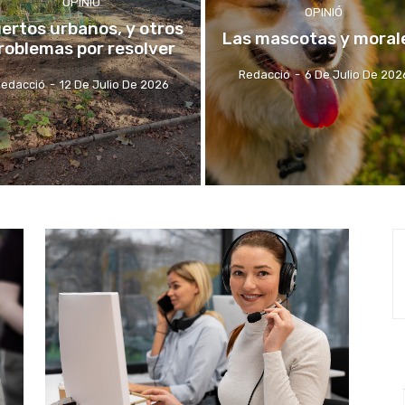
OPINIÓ
OPINIÓ
ertos urbanos, y otros
Las mascotas y moral
roblemas por resolver
Redacció
-
6 De Julio De 202
edacció
-
12 De Julio De 2026