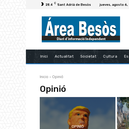
C
28.4
Sant Adrià de Besòs
jueves, agosto 6,
Inici
Actualitat
Societat
Cultura
Es
Inicio
Opinió
Opinió
OPINIÓ