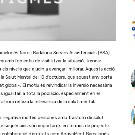
rcelonès Nord i Badalona Serveis Assistencials (BSA)
ne
amb l’objectiu de visibilitzar la situació, trencar
els nivells que ajudin a avançar i millorar. Aquesta acció
 la Salut Mental del 10 d’octubre, que aquest any porta
t global». El motiu és reivindicar la inversió necessària
és igualitari a tota la població, especialment en el
lhora reflexa la rellevància de la salut mental.
ra negativa moltes persones amb trastorn de salut
 conseqüències són importants en termes de projecte
la col·laboració d’entitats com ActivaMent Barcelonès