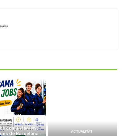
iario
ACTUALITAT
ment de Sant Adrià
sòs conjuntament
ACTUALITAT
ües de Barcelona i