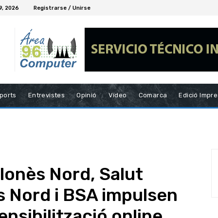
9, 2026
Registrarse / Unirse
ports
Entrevistes
Opinió
Vídeo
Comarca
Edició Impr
lonès Nord, Salut
s Nord i BSA impulsen
ensibilització online