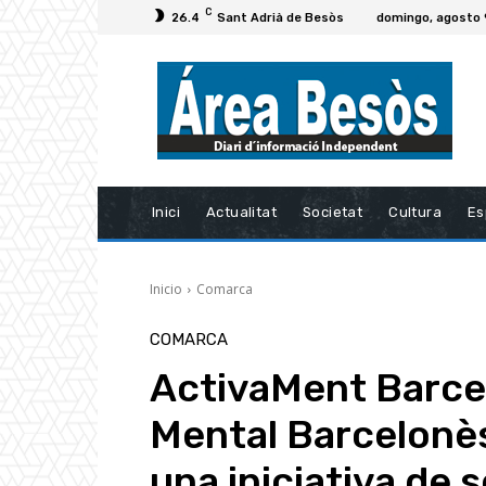
C
26.4
Sant Adrià de Besòs
domingo, agosto 
Inici
Actualitat
Societat
Cultura
Es
Inicio
Comarca
COMARCA
ActivaMent Barce
Mental Barcelonè
una iniciativa de s