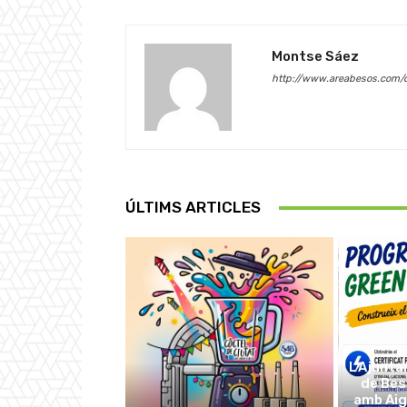
Montse Sáez
http://www.areabesos.com/d
ÚLTIMS ARTICLES
L’Ajunta
de Be
amb Aig