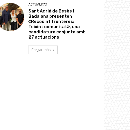
ACTUALITAT
Sant Adrià de Besòs i
Badalona presenten
«Recosint fronteres:
Teixint comunitat», una
candidatura conjunta amb
27 actuacions
Cargar más