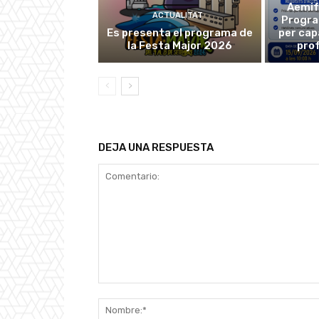
Aemif
ACTUALITAT
Progra
Es presenta el programa de
per cap
la Festa Major 2026
prof
DEJA UNA RESPUESTA
Comentario: