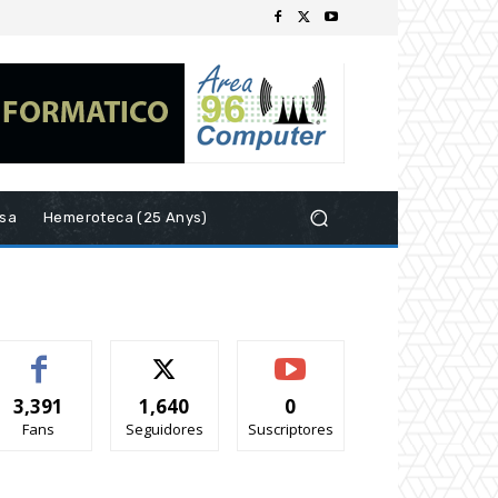
esa
Hemeroteca (25 Anys)
3,391
1,640
0
Fans
Seguidores
Suscriptores