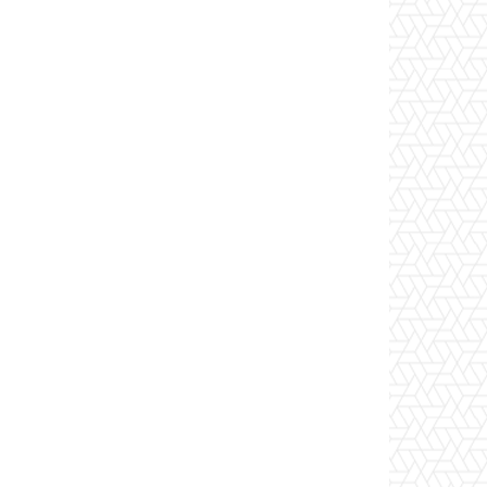
*
co:*