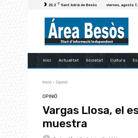
C
25.2
Sant Adrià de Besòs
viernes, agosto 7
Inici
Actualitat
Societat
Cultura
Es
Inicio
Opinió
OPINIÓ
Vargas Llosa, el 
muestra