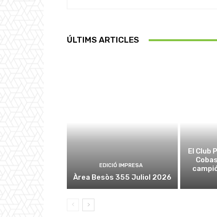
ÚLTIMS ARTICLES
El Club
Cobas
EDICIÓ IMPRESA
campió
Àrea Besòs 355 Juliol 2026