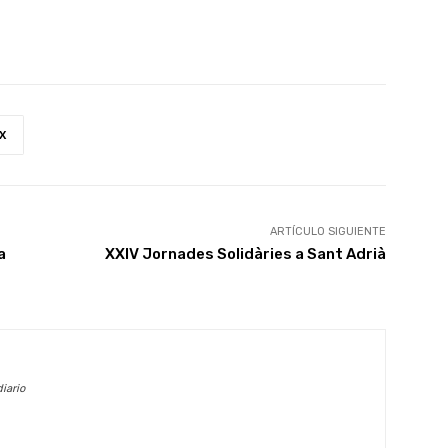
X
ARTÍCULO SIGUIENTE
a
XXIV Jornades Solidàries a Sant Adrià
iario