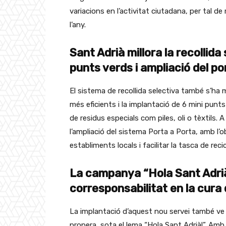
variacions en l’activitat ciutadana, per tal d
l’any.
Sant Adrià millora la recollid
punts verds i ampliació del po
El sistema de recollida selectiva també s’ha 
més eficients i la implantació de 6 mini punts 
de residus especials com piles, oli o tèxtils. 
l’ampliació del sistema Porta a Porta, amb l’o
establiments locals i facilitar la tasca de rec
La campanya “Hola Sant Adrià!
corresponsabilitat en la cura d
La implantació d’aquest nou servei també v
propera, sota el lema “Hola Sant Adrià!”. Amb 