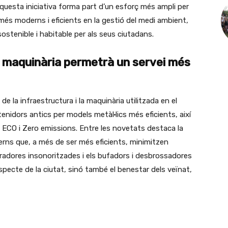
 Aquesta iniciativa forma part d’un esforç més ampli per
més moderns i eficients en la gestió del medi ambient,
ostenible i habitable per als seus ciutadans.
i maquinària permetrà un servei més
 la infraestructura i la maquinària utilitzada en el
enidors antics per models metàl·lics més eficients, així
 ECO i Zero emissions. Entre les novetats destaca la
derns que, a més de ser més eficients, minimitzen
radores insonoritzades i els bufadors i desbrossadores
’aspecte de la ciutat, sinó també el benestar dels veïnat,