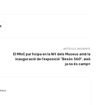
X
ARTÍCULO SIGUIENTE
El MhiC participa en la Nit dels Museus amb la
inauguració de l’exposició “Besòs 360º, això
ja no és camp»
iario