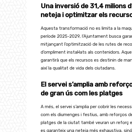
Una inversió de 31,4 milions d
neteja i optimitzar els recurs
Aquesta transformació no es limita a la maqui
període 2025-2029, l’Ajuntament busca garanti
mitjançant l’optimització de les rutes de rec
d’ompliment instal·lats als contenidors. Aqu
garantirà que els recursos es destinin de ma
així la qualitat de vida dels ciutadans.
El servei s’amplia amb reforço
de gran ús com les platges
A més, el servei s’amplia per cobrir les necess
com els diumenges i festius, amb reforços de
platges de la ciutat també veuran un reforç 
es garanteix una neteja més exhaustiva, sinó 