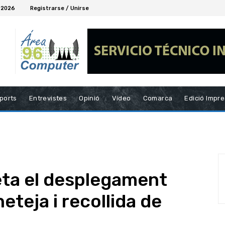
, 2026
Registrarse / Unirse
ports
Entrevistes
Opinió
Vídeo
Comarca
Edició Impr
eta el desplegament
eteja i recollida de