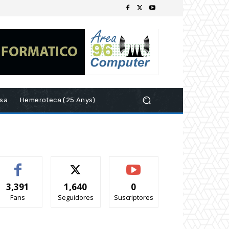
esa
Hemeroteca (25 Anys)
3,391
1,640
0
Fans
Seguidores
Suscriptores