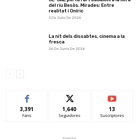
del riu Besòs. Mirades: Entre
realitat i Oníric
3 De Julio De 2026
La nit dels dissabtes, cinema a la
fresca
26 De Junio De 2026
3,391
1,640
13
Fans
Seguidores
Suscriptores
Publicitat