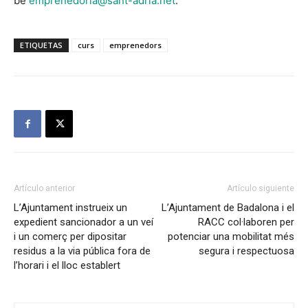
bé
emprenedoria@sant-adria.net
.
ETIQUETAS
curs
emprenedors
Artículo anterior
Artículo siguiente
L’Ajuntament instrueix un
L’Ajuntament de Badalona i el
expedient sancionador a un veí
RACC col·laboren per
i un comerç per dipositar
potenciar una mobilitat més
residus a la via pública fora de
segura i respectuosa
l’horari i el lloc establert