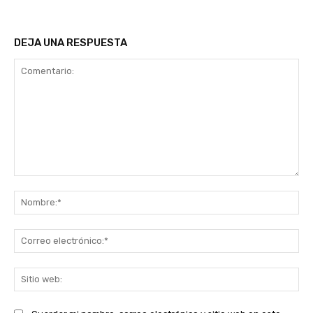
DEJA UNA RESPUESTA
Comentario:
No
Co
ele
Sit
we