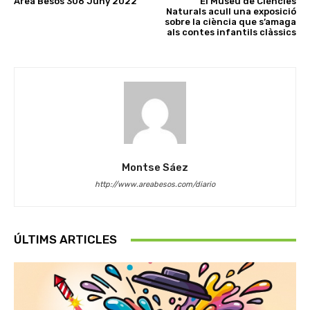
Àrea Besòs 306 Juny 2022
El Museu de Ciències
Naturals acull una exposició
sobre la ciència que s’amaga
als contes infantils clàssics
Montse Sáez
http://www.areabesos.com/diario
ÚLTIMS ARTICLES