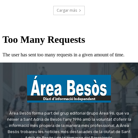
Cargar más
Àrea Besòs forma part del grup editorial Grupo Àrea 96, que va
néixer a Sant Adrià de Besòs l'any 1996 amb la voluntat d'oferir la
informació més propera de la manera més professional. A Àrea
Besòs trobareu les notícies més destacades de la ciutat de Sant
Adrià de Besòs i de la comarca del Barcelonés.