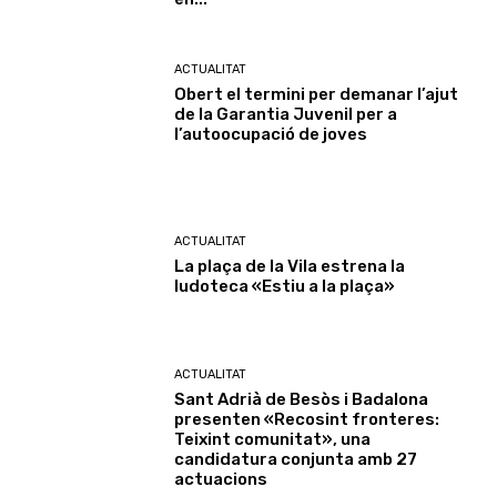
ACTUALITAT
Obert el termini per demanar l’ajut
de la Garantia Juvenil per a
l’autoocupació de joves
ACTUALITAT
La plaça de la Vila estrena la
ludoteca «Estiu a la plaça»
ACTUALITAT
Sant Adrià de Besòs i Badalona
presenten «Recosint fronteres:
Teixint comunitat», una
candidatura conjunta amb 27
actuacions