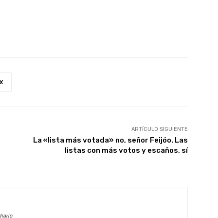
X
ARTÍCULO SIGUIENTE
La «lista más votada» no, señor Feijóo. Las
listas con más votos y escaños, sí
iario