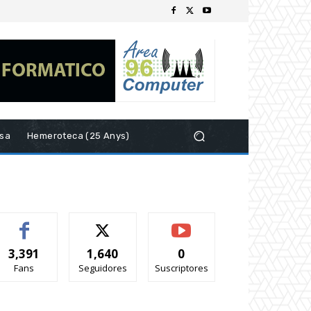
esa
Hemeroteca (25 Anys)
3,391
1,640
0
Fans
Seguidores
Suscriptores