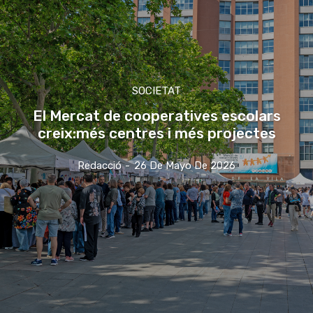
SOCIETAT
El Mercat de cooperatives escolars
creix:més centres i més projectes
Redacció
-
26 De Mayo De 2026