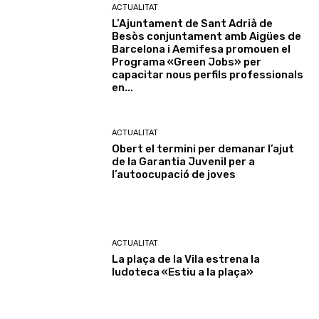
ACTUALITAT
L’Ajuntament de Sant Adrià de
Besòs conjuntament amb Aigües de
Barcelona i Aemifesa promouen el
Programa «Green Jobs» per
capacitar nous perfils professionals
en...
ACTUALITAT
Obert el termini per demanar l’ajut
de la Garantia Juvenil per a
l’autoocupació de joves
ACTUALITAT
La plaça de la Vila estrena la
ludoteca «Estiu a la plaça»