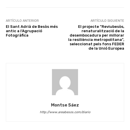
ARTÍCULO ANTERIOR
ARTÍCULO SIGUIENTE
El Sant Adrià de Besòs més
El projecte “Reviubesòs,
antic a l’Agrupació
renaturalització de la
Fotogràfica
desembocadura per millorar
la resiliència metropolitana”,
seleccionat pels fons FEDER
de la Unió Europea
Montse Sáez
http://www.areabesos.com/diario