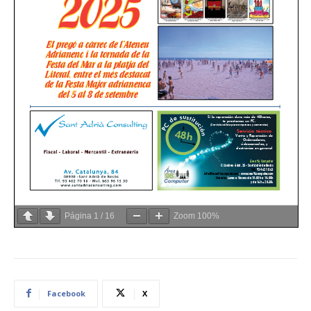
Página
1
/
16
Zoom
100%
Facebook
X