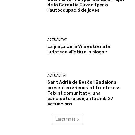
de la Garantia Juvenil per a
l’autoocupació de joves
ACTUALITAT
La plaça de la Vila estrena la
ludoteca «Estiu a la plaça»
ACTUALITAT
Sant Adrià de Besòs i Badalona
presenten «Recosint fronteres:
Teixint comunitat», una
candidatura conjunta amb 27
actuacions
Cargar más