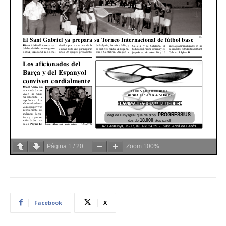
Página
1
/
20
Zoom
100%
Facebook
X