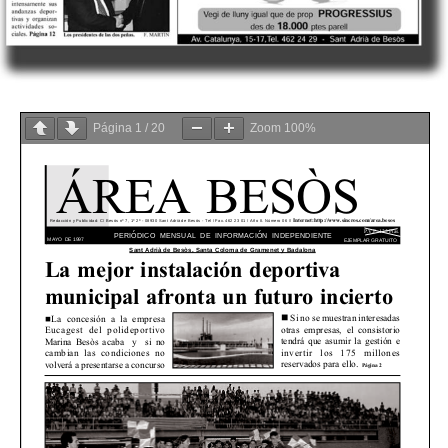
Página
1
/
20
Zoom
100%