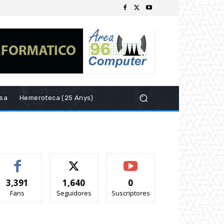
esa
Hemeroteca (25 Anys)
3,391
1,640
0
Fans
Seguidores
Suscriptores