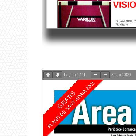
Página
1
/
11
Zoom
100%