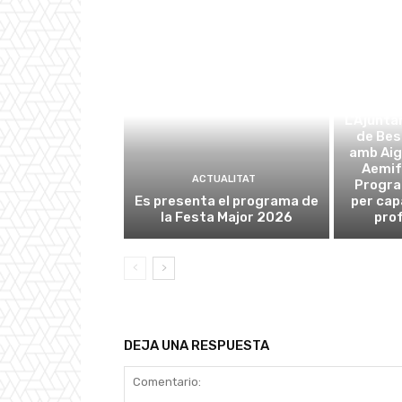
L’Ajunta
de Be
amb Aig
Aemif
ACTUALITAT
Progra
Es presenta el programa de
per cap
la Festa Major 2026
prof
DEJA UNA RESPUESTA