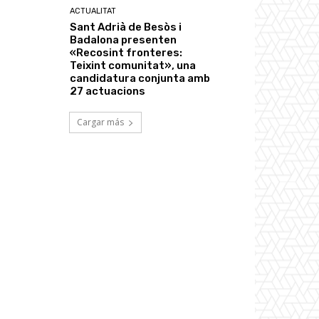
ACTUALITAT
Sant Adrià de Besòs i
Badalona presenten
«Recosint fronteres:
Teixint comunitat», una
candidatura conjunta amb
27 actuacions
Cargar más