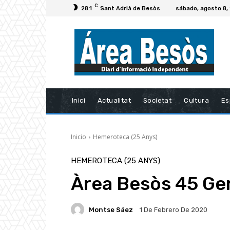
C
28.1
Sant Adrià de Besòs
sábado, agosto 8,
Inici
Actualitat
Societat
Cultura
Es
Inicio
Hemeroteca (25 Anys)
HEMEROTECA (25 ANYS)
Àrea Besòs 45 Ge
Montse Sáez
1 De Febrero De 2020