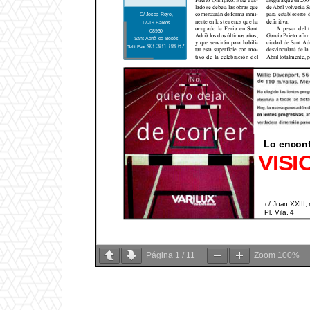
Página
1
/
11
Zoom
100%