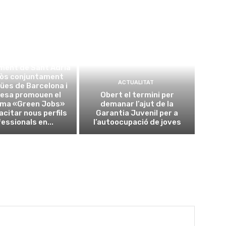
ACTUALITAT
ment de Sant Adrià
sòs conjuntament
ACTUALITAT
ües de Barcelona i
esa promouen el
Obert el termini per
ma «Green Jobs»
demanar l’ajut de la
acitar nous perfils
Garantia Juvenil per a
essionals en...
l’autoocupació de joves