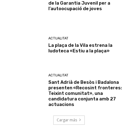
de la Garantia Juvenil per a
l’autoocupació de joves
ACTUALITAT
La plaça de la Vila estrena la
ludoteca «Estiu a la plaça»
ACTUALITAT
Sant Adrià de Besòs i Badalona
presenten «Recosint fronteres:
Teixint comunitat», una
candidatura conjunta amb 27
actuacions
Cargar más