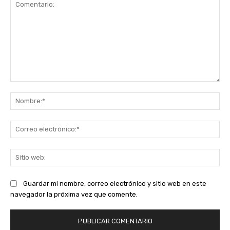
Comentario:
No
Co
ele
Sit
we
Guardar mi nombre, correo electrónico y sitio web en este
navegador la próxima vez que comente.