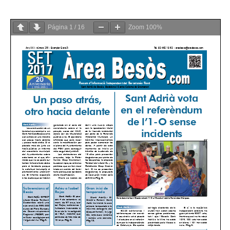
Página
1
/
16
Zoom
100%