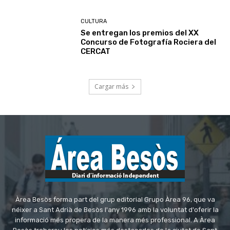
Àrea Besòs forma part del grup editorial Grupo Àrea 96, que va
néixer a Sant Adrià de Besòs l'any 1996 amb la voluntat d'oferir la
informació més propera de la manera més professional. A Àrea