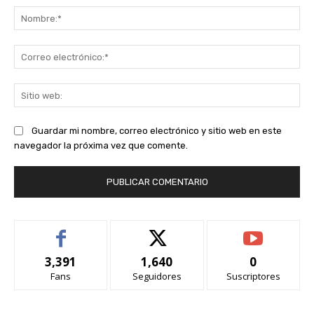
No
Co
ele
Sit
we
Guardar mi nombre, correo electrónico y sitio web en este
navegador la próxima vez que comente.
3,391
1,640
0
Fans
Seguidores
Suscriptores