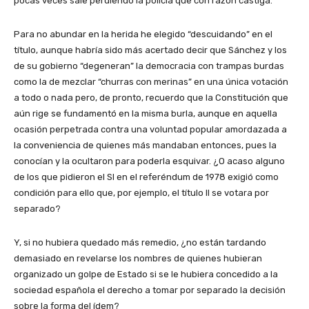
pocas veces sale perdiendo la policía que con razón castiga.
Para no abundar en la herida he elegido “descuidando” en el
título, aunque habría sido más acertado decir que Sánchez y los
de su gobierno “degeneran” la democracia con trampas burdas
como la de mezclar “churras con merinas” en una única votación
a todo o nada pero, de pronto, recuerdo que la Constitución que
aún rige se fundamentó en la misma burla, aunque en aquella
ocasión perpetrada contra una voluntad popular amordazada a
la conveniencia de quienes más mandaban entonces, pues la
conocían y la ocultaron para poderla esquivar. ¿O acaso alguno
de los que pidieron el SI en el referéndum de 1978 exigió como
condición para ello que, por ejemplo, el título II se votara por
separado?
Y, si no hubiera quedado más remedio, ¿no están tardando
demasiado en revelarse los nombres de quienes hubieran
organizado un golpe de Estado si se le hubiera concedido a la
sociedad española el derecho a tomar por separado la decisión
sobre la forma del ídem?