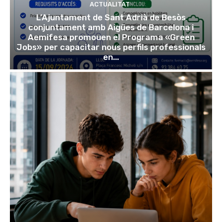
ACTUALITAT
L’Ajuntament de Sant Adrià de Besòs
conjuntament amb Aigües de Barcelona i
Aemifesa promouen el Programa «Green
Jobs» per capacitar nous perfils professionals
en...