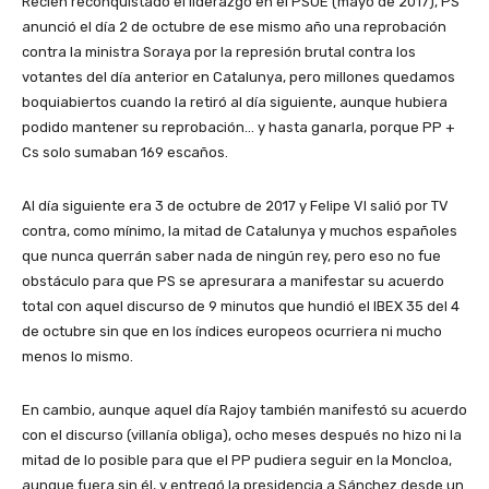
Recién reconquistado el liderazgo en el PSOE (mayo de 2017), PS
anunció el día 2 de octubre de ese mismo año una reprobación
contra la ministra Soraya por la represión brutal contra los
votantes del día anterior en Catalunya, pero millones quedamos
boquiabiertos cuando la retiró al día siguiente, aunque hubiera
podido mantener su reprobación… y hasta ganarla, porque PP +
Cs solo sumaban 169 escaños.
Al día siguiente era 3 de octubre de 2017 y Felipe VI salió por TV
contra, como mínimo, la mitad de Catalunya y muchos españoles
que nunca querrán saber nada de ningún rey, pero eso no fue
obstáculo para que PS se apresurara a manifestar su acuerdo
total con aquel discurso de 9 minutos que hundió el IBEX 35 del 4
de octubre sin que en los índices europeos ocurriera ni mucho
menos lo mismo.
En cambio, aunque aquel día Rajoy también manifestó su acuerdo
con el discurso (villanía obliga), ocho meses después no hizo ni la
mitad de lo posible para que el PP pudiera seguir en la Moncloa,
aunque fuera sin él, y entregó la presidencia a Sánchez desde un