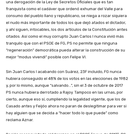
una derogación de la Ley de Secretos Oficiales que es tan
franquista como el cadáver que ordenó exhumar del Valle para
consumo del pueblo llano y republicano, se niega a rozar siquiera
el nudo más importante de todos los que dejó atados el dictador,
y ahí siguen, intocables, los dos artículos de la Constitución antes
citados. Así como el muy corrupto Juan Carlos I nunca vivió más
tranquilo que con el PSOE de FG, PS no permite que ninguna
“regeneración” democrática pueda alterar la construcción de su
mejor “modus vivendi” posible con Felipe VI.
Sin Juan Carlos I acabando con Suárez, 23F incluido, FG nunca
hubiera conseguido el 48% de los votos en las elecciones de 1982
y, por lo mismo, aunque “salvando…”, sin el 3 de octubre de 2017
PS nunca hubiera derrotado a Rajoy. Tampoco en las urnas, por
cierto, aunque eso sí, cumpliendo la legalidad vigente, que los de
Casado antes y Feijóo ahora no paran de deslegitimar para ver si
hay alguien que se decida a “hacer todo lo que puede” como
reclama Aznar.