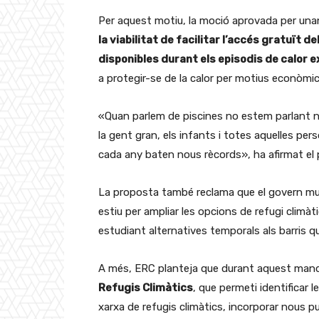
Per aquest motiu, la moció aprovada per unani
la viabilitat de facilitar l’accés gratuït d
disponibles durant els episodis de calor 
a protegir-se de la calor per motius econòmic
«Quan parlem de piscines no estem parlant no
la gent gran, els infants i totes aquelles p
cada any baten nous rècords», ha afirmat el
La proposta també reclama que el govern mun
estiu per ampliar les opcions de refugi climàt
estudiant alternatives temporals als barris 
A més, ERC planteja que durant aquest mand
Refugis Climàtics
, que permeti identificar l
xarxa de refugis climàtics, incorporar nous p