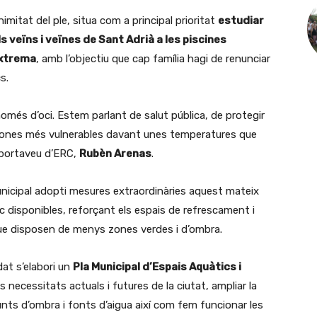
mitat del ple, situa com a principal prioritat
estudiar
els veïns i veïnes de Sant Adrià a les piscines
extrema
, amb l’objectiu que cap família hagi de renunciar
s.
més d’oci. Estem parlant de salut pública, de protegir
ersones més vulnerables davant unes temperatures que
 portaveu d’ERC,
Rubèn Arenas
.
icipal adopti mesures extraordinàries aquest mateix
ic disponibles, reforçant els espais de refrescament i
que disposen de menys zones verdes i d’ombra.
at s’elabori un
Pla Municipal d’Espais Aquàtics i
es necessitats actuals i futures de la ciutat, ampliar la
unts d’ombra i fonts d’aigua així com fem funcionar les