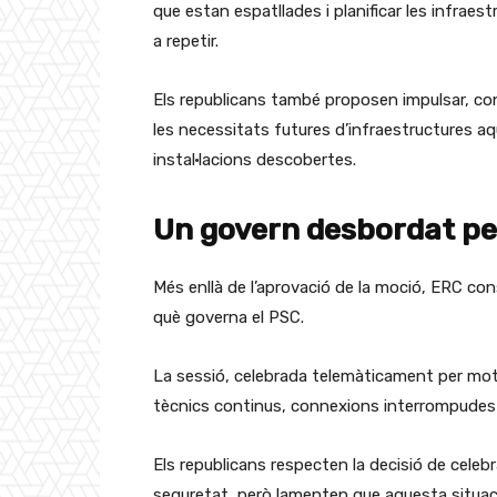
que estan espatllades i planificar les infrae
a repetir.
Els republicans també proposen impulsar, co
les necessitats futures d’infraestructures aq
instal·lacions descobertes.
Un govern desbordat pel
Més enllà de l’aprovació de la moció, ERC con
què governa el PSC.
La sessió, celebrada telemàticament per mot
tècnics continus, connexions interrompudes i 
Els republicans respecten la decisió de celebr
seguretat, però lamenten que aquesta situaci