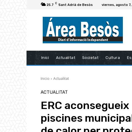
C
25.7
Sant Adrià de Besòs
viernes, agosto 7
Inici
Actualitat
Societat
Cultura
Es
Inicio
Actualitat
ACTUALITAT
ERC aconsegueix l
piscines municipa
de calor per prote