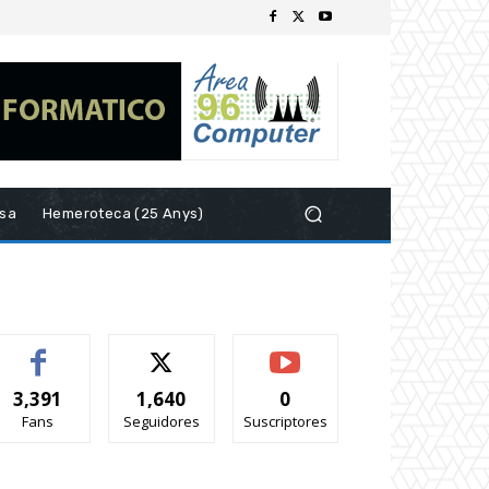
esa
Hemeroteca (25 Anys)
3,391
1,640
0
Fans
Seguidores
Suscriptores