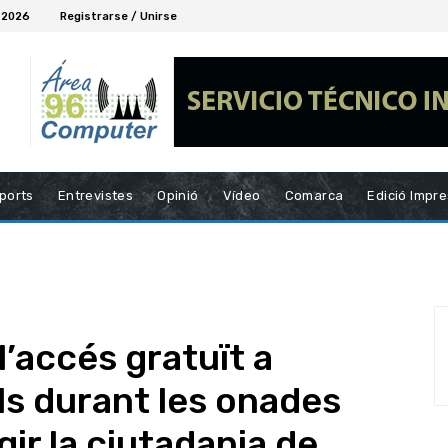
, 2026
Registrarse / Unirse
ports
Entrevistes
Opinió
Vídeo
Comarca
Edició Impr
’accés gratuït a
ls durant les onades
gir la ciutadania de