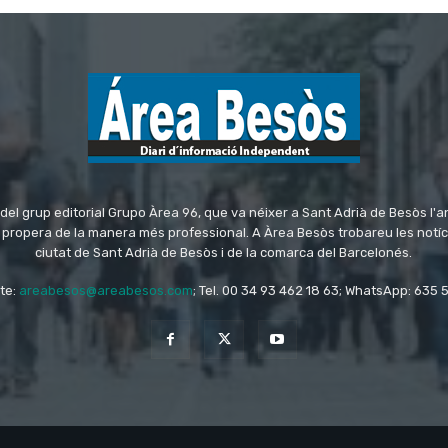
del grup editorial Grupo Àrea 96, que va néixer a Sant Adrià de Besòs l'a
és propera de la manera més professional. A Àrea Besòs trobareu les notí
ciutat de Sant Adrià de Besòs i de la comarca del Barcelonés.
te:
areabesos@areabesos.com
; Tel. 00 34 93 462 18 63; WhatsApp: 635 