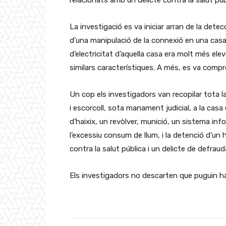
relacionats amb un delicte contra la salut públ
La investigació es va iniciar arran de la dete
d’una manipulació de la connexió en una ca
d’electricitat d’aquella casa era molt més e
similars característiques. A més, es va compro
Un cop els investigadors van recopilar tota la
i escorcoll, sota manament judicial, a la casa 
d’haixix, un revòlver, munició, un sistema in
l’excessiu consum de llum, i la detenció d’u
contra la salut pública i un delicte de defrauda
Els investigadors no descarten que puguin ha