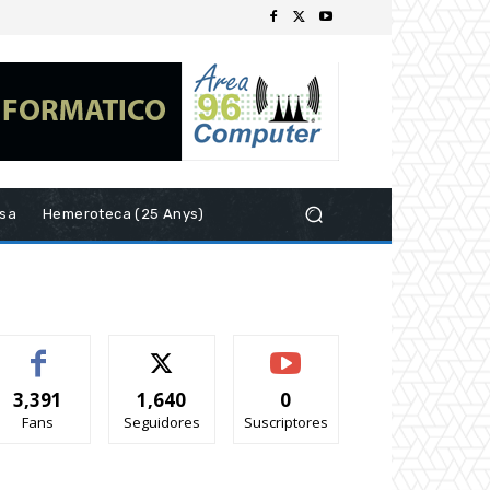
esa
Hemeroteca (25 Anys)
3,391
1,640
0
Fans
Seguidores
Suscriptores