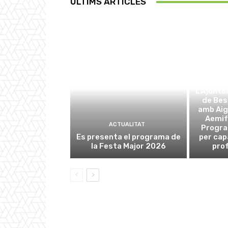
ÚLTIMS ARTICLES
L’Ajunta
de Be
amb Aig
Aemif
ACTUALITAT
Progra
Es presenta el programa de
per cap
la Festa Major 2026
prof