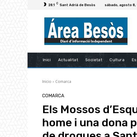
C
28.1
Sant Adrià de Besòs
sábado, agosto 8,
Inici
Actualitat
Societat
Cultura
Es
Inicio
Comarca
COMARCA
Els Mossos d’Esq
home i una dona pe
de drogues a San