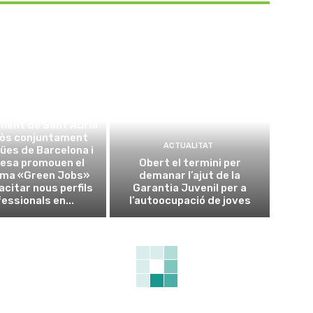
ACTUALITAT
ment de Sant Adrià
sòs conjuntament
ACTUALITAT
ües de Barcelona i
esa promouen el
Obert el termini per
ma «Green Jobs»
demanar l’ajut de la
acitar nous perfils
Garantia Juvenil per a
essionals en...
l’autoocupació de joves