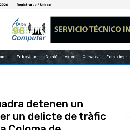
 2026
Registrarse / Unirse
ports
Entrevistes
Opinió
Vídeo
Comarca
Edició Impr
uadra detenen un
r un delicte de tràfic
ta Coloma de