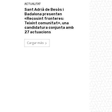
ACTUALITAT
Sant Adrià de Besòs i
Badalona presenten
«Recosint fronteres:
Teixint comunitat», una
candidatura conjunta amb
27 actuacions
Cargar más