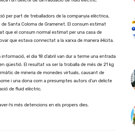
ica i un delicte de defraudació de fluid elèctric.
cció per part de treballadors de la companyia elèctrica,
sa de Santa Coloma de Gramenet. El consum estimat
levat que el consum normal estimat per una casa de
var que estava connectat a la xarxa de manera il·lícita.
 informació, el dia 18 d’abril van dur a terme una entrada
en qüestió. El resultat va ser la troballa de més de 21 kg
formàtic de mineria de monedes virtuals, causant de
n home i una dona com a presumptes autors d’un delicte
ció de fluid elèctric.
ver-hi més detencions en els propers dies.