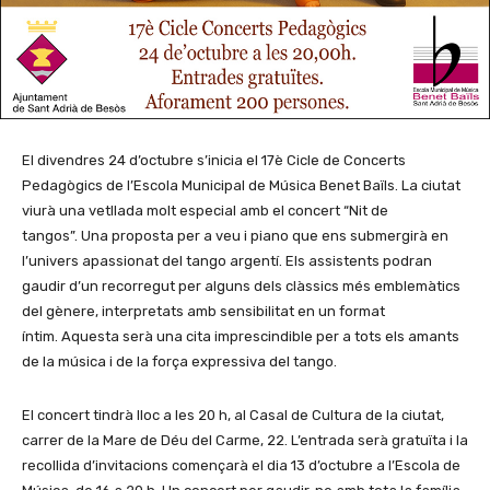
El divendres 24 d’octubre s’inicia el 17è Cicle de Concerts
Pedagògics de l’Escola Municipal de Música Benet Baïls. La ciutat
viurà una vetllada molt especial amb el concert “Nit de
tangos”. Una proposta per a veu i piano que ens submergirà en
l’univers apassionat del tango argentí. Els assistents podran
gaudir d’un recorregut per alguns dels clàssics més emblemàtics
del gènere, interpretats amb sensibilitat en un format
íntim. Aquesta serà una cita imprescindible per a tots els amants
de la música i de la força expressiva del tango.
El concert tindrà lloc a les 20 h, al Casal de Cultura de la ciutat,
carrer de la Mare de Déu del Carme, 22. L’entrada serà gratuïta i la
recollida d’invitacions començarà el dia 13 d’octubre a l’Escola de