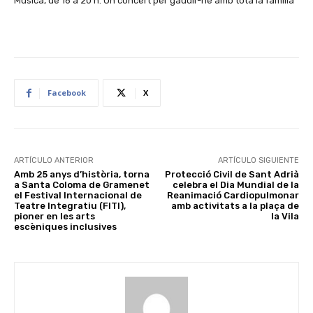
Música, de 16 a 20 h. Un concert per gaudir-ne amb tota la família
Facebook
X
ARTÍCULO ANTERIOR
ARTÍCULO SIGUIENTE
Amb 25 anys d’història, torna
Protecció Civil de Sant Adrià
a Santa Coloma de Gramenet
celebra el Dia Mundial de la
el Festival Internacional de
Reanimació Cardiopulmonar
Teatre Integratiu (FITI),
amb activitats a la plaça de
pioner en les arts
la Vila
escèniques inclusives