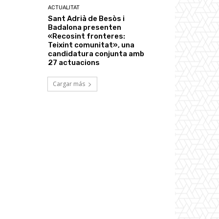
ACTUALITAT
Sant Adrià de Besòs i
Badalona presenten
«Recosint fronteres:
Teixint comunitat», una
candidatura conjunta amb
27 actuacions
Cargar más