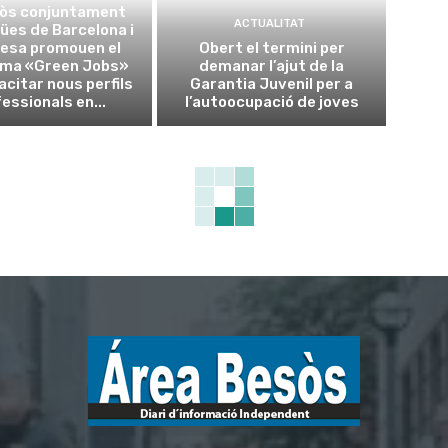
sòs conjuntament
ACTUALITAT
ües de Barcelona i
esa promouen el
Obert el termini per
ma «Green Jobs»
demanar l’ajut de la
acitar nous perfils
Garantia Juvenil per a
essionals en...
l’autoocupació de joves