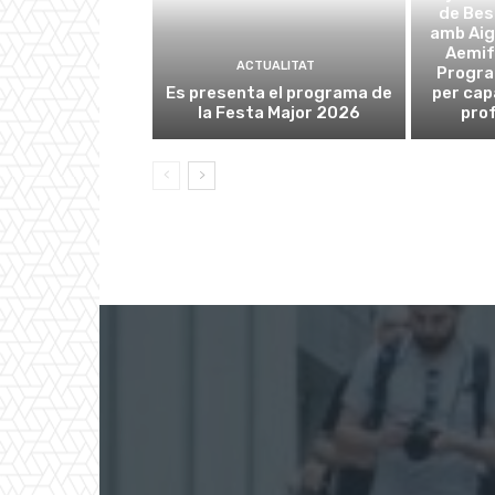
de Be
amb Aig
Aemif
ACTUALITAT
Progra
Es presenta el programa de
per cap
la Festa Major 2026
prof