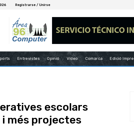
2026
Registrarse / Unirse
ports
Entrevistes
Opinió
Vídeo
Comarca
Edició Impr
eratives escolars
 i més projectes