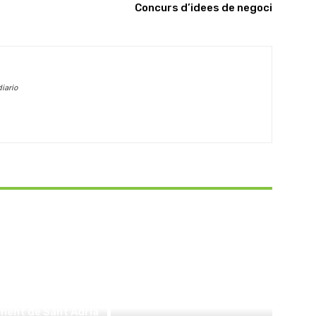
Concurs d’idees de negoci
iario
ACTUALITAT
ment de Sant Adrià