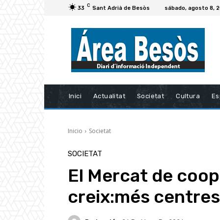
C
33
Sant Adrià de Besòs
sábado, agosto 8, 
Inici
Actualitat
Societat
Cultura
Es
Inicio
Societat
SOCIETAT
El Mercat de coop
creix:més centres