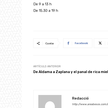
De 9 a 13 h
De 15.30 a 19 h
Facebook
Cuota
ARTÍCULO ANTERIOR
De Aldama a Zaplana y el panal de rica mie
Redacció
http://www.areabesos.com/d