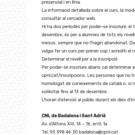
presencial i en línia.
La informació detallada sobre el curs, la modali
consultar al cercador web.
Hi ha dos períodes per poder-se inscriure: el t
desembre, és per a alumnes de tots els nivel
mesos, sempre que no l’hagin abandonat. Duran
vulgui fer un curs per primer cop i acrediti el ni
Determinar el nivell per a la inscripció
Per poder-se inscriure abans cal determinar el
cpnl.cat/inscripcions. Les persones que no ha
homologat de coneixements de català o, si no
sol·licitar fins al 13 de desembre.
L’horari d’atenció al públic durant els dies d’in
CNL de Badalona i Sant Adrià
Av. d’Alfons XIII, 14 – 16, entl. 1a
Tel. 93 398 46 30 badalona@cpnl.cat