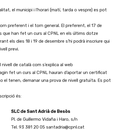
tat, el municipi i l’horari (matí, tarda o vespre) es pot
orn preferent i el torn general. El preferent, el 17 de
ls que han fet un curs al CPNL en els últims dotze
t els dies 18 i 19 de desembre s’hi podrà inscriure qui
vell previ.
 nivell de català com s’explica al web
gin fet un curs al CPNL hauran d’aportar un certificat
 el tenen, demanar una prova de nivell gratuïta. Es pot
scripció és:
SLC de Sant Adrià de Besòs
Pl. de Guillermo Vidaña i Haro, s/n
Tel. 93 381 20 05 santadria@cpnl.cat