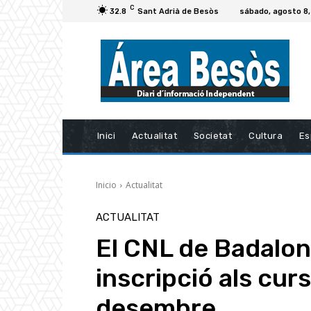
C
32.8
Sant Adrià de Besòs
sábado, agosto 8
Inici
Actualitat
Societat
Cultura
Es
Inicio
Actualitat
ACTUALITAT
El CNL de Badalona
inscripció als curs
desembre