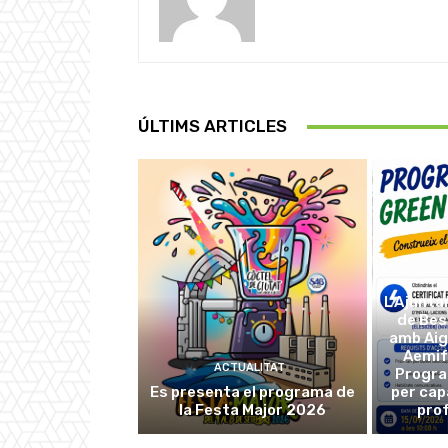
ÚLTIMS ARTICLES
L’Ajunta
de Be
amb Aig
Aemif
ACTUALITAT
Progra
Es presenta el programa de
per cap
la Festa Major 2026
prof