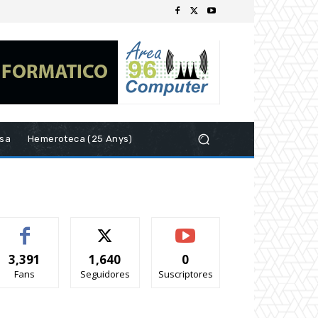
esa
Hemeroteca (25 Anys)
3,391
1,640
0
Fans
Seguidores
Suscriptores