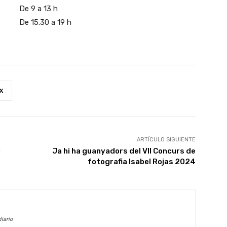
De 9 a 13 h
De 15.30 a 19 h
X
ARTÍCULO SIGUIENTE
l
Ja hi ha guanyadors del VII Concurs de
fotografia Isabel Rojas 2024
iario