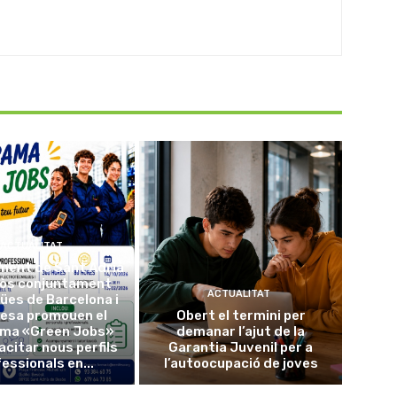
ACTUALITAT
ment de Sant Adrià
sòs conjuntament
ACTUALITAT
ües de Barcelona i
esa promouen el
Obert el termini per
ma «Green Jobs»
demanar l’ajut de la
acitar nous perfils
Garantia Juvenil per a
essionals en...
l’autoocupació de joves