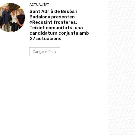
ACTUALITAT
Sant Adrià de Besòs i
Badalona presenten
«Recosint fronteres:
Teixint comunitat», una
candidatura conjunta amb
27 actuacions
Cargar más