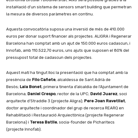
instal·lació d’un sistema de sensors smart building que permetran
la mesura de diversos paràmetres en continu.
Aquesta convocatòria suposa una inversió de més de 410.000
euros per donar suport financer als projectes. ALIGRA i Regenerar
Barcelona han comptat amb un ajut de 150.000 euros cadascun, i
Innofab, amb 110.522,70 euros, uns ajuts que suposen el 80% del
pressupost total de cadascun dels projectes.
Aquest matí ha tingut lloc la presentació que ha comptat amb la
presència de
Filo Cañete
, alcaldessa de Sant Adrià de
Besòs;
Laia Bonet
, primera tinenta d’alcaldia de l’Ajuntament de
Barcelona;
Daniel Crespo
, rector de la UPC;
David Juarez
, soci
arquitecte d’Straddle 3 (projecte Aligra);
Pere Joan Ravetllat
,
doctor arquitecte i coordinador del grup de recerca REARQ en
Rehabilitació i Restauració Arquiectònica (projecte Regenerar
Barcelona) i
Teresa Batlle
, socia-founder de Picharitecs
(projecte Innofab).