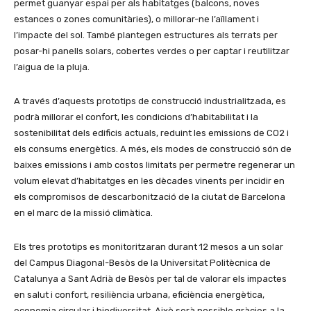
permet guanyar espai per als habitatges (balcons, noves
estances o zones comunitàries), o millorar-ne l’aïllament i
l’impacte del sol. També plantegen estructures als terrats per
posar-hi panells solars, cobertes verdes o per captar i reutilitzar
l’aigua de la pluja.
A través d’aquests prototips de construcció industrialitzada, es
podrà millorar el confort, les condicions d’habitabilitat i la
sostenibilitat dels edificis actuals, reduint les emissions de CO2 i
els consums energètics. A més, els modes de construcció són de
baixes emissions i amb costos limitats per permetre regenerar un
volum elevat d’habitatges en les dècades vinents per incidir en
els compromisos de descarbonització de la ciutat de Barcelona
en el marc de la missió climàtica.
Els tres prototips es monitoritzaran durant 12 mesos a un solar
del Campus Diagonal-Besòs de la Universitat Politècnica de
Catalunya a Sant Adrià de Besòs per tal de valorar els impactes
en salut i confort, resiliència urbana, eficiència energètica,
economia circular i biodiversitat. Això serà possible gràcies a la