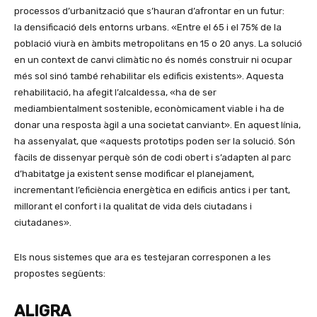
processos d’urbanització que s’hauran d’afrontar en un futur:
la densificació dels entorns urbans. «Entre el 65 i el 75% de la
població viurà en àmbits metropolitans en 15 o 20 anys. La solució
en un context de canvi climàtic no és només construir ni ocupar
més sol sinó també rehabilitar els edificis existents». Aquesta
rehabilitació, ha afegit l’alcaldessa, «ha de ser
mediambientalment sostenible, econòmicament viable i ha de
donar una resposta àgil a una societat canviant». En aquest línia,
ha assenyalat, que «aquests prototips poden ser la solució. Són
fàcils de dissenyar perquè són de codi obert i s’adapten al parc
d’habitatge ja existent sense modificar el planejament,
incrementant l’eficiència energètica en edificis antics i per tant,
millorant el confort i la qualitat de vida dels ciutadans i
ciutadanes».
Els nous sistemes que ara es testejaran corresponen a les
propostes següents:
ALIGRA