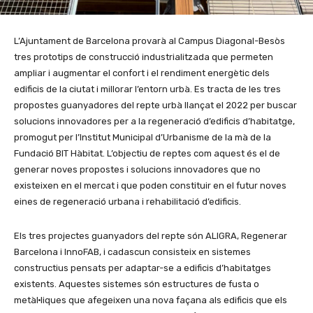
L’Ajuntament de Barcelona provarà al Campus Diagonal-Besòs
tres prototips de construcció industrialitzada que permeten
ampliar i augmentar el confort i el rendiment energètic dels
edificis de la ciutat i millorar l’entorn urbà. Es tracta de les tres
propostes guanyadores del repte urbà llançat el 2022 per buscar
solucions innovadores per a la regeneració d’edificis d’habitatge,
promogut per l’Institut Municipal d’Urbanisme de la mà de la
Fundació BIT Hàbitat. L’objectiu de reptes com aquest és el de
generar noves propostes i solucions innovadores que no
existeixen en el mercat i que poden constituir en el futur noves
eines de regeneració urbana i rehabilitació d’edificis.
Els tres projectes guanyadors del repte són ALIGRA, Regenerar
Barcelona i InnoFAB, i cadascun consisteix en sistemes
constructius pensats per adaptar-se a edificis d’habitatges
existents. Aquestes sistemes són estructures de fusta o
metàl·liques que afegeixen una nova façana als edificis que els