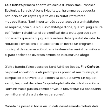
Laia Bonet,
primera tinenta d’alcaldia d’Urbanisme, Transició
Ecològica, Serveis Urbans i Habitatge, ha emmarcat aquesta
actuació en els reptes que té avui la ciutat i tota l’àrea
metropolitana. “Tant important és poder accedir a un habitatge
assequible, com que sigui un habitatge digne, que s’hi pugui viure
bé”, “Volem rehabilitar el parc edificat de la ciutat perquè som
conscients que ens hi juguem la millora de la qualitat de vida i la
reducció d’emissions. Per això tenim en marxa un programa
municipal de regeneració urbana i estem intervenint per millorar
el parc edificat de diversos àmbits de la ciutat”, ha afegit.
D’altra banda, l’alcaldessa de Sant Adrià de Besòs,
Filo Cañete
,
ha posat en valor que els prototips es provin al seu municipi, al
campus de la Universitat Politècnica de Catalunya. En aquest
sentit, ha posat de relleu “la quàdruple hèlix de col·laboració de
l’administració pública, l’àmbit privat, la universitat i la ciutadania
per millorar el dia a dia de les persones”,
Cañete ha posat el focus en un dels desafiaments globals dels