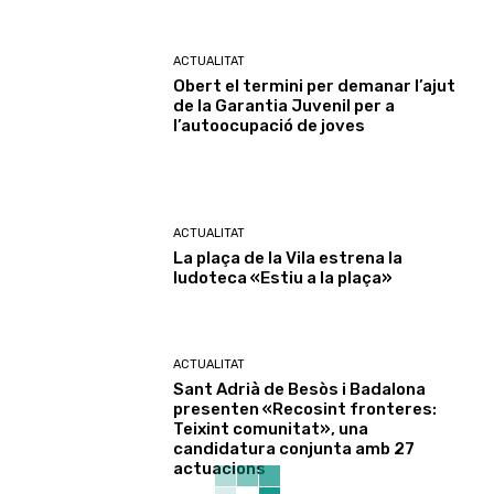
ACTUALITAT
Obert el termini per demanar l’ajut
de la Garantia Juvenil per a
l’autoocupació de joves
ACTUALITAT
La plaça de la Vila estrena la
ludoteca «Estiu a la plaça»
ACTUALITAT
Sant Adrià de Besòs i Badalona
presenten «Recosint fronteres:
Teixint comunitat», una
candidatura conjunta amb 27
actuacions