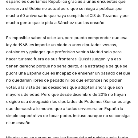
españoles queríamos República gracias a unas encuestas que
conserva el Gobierno actual pero que se niega a publicar, por
mucho 60 aniversario que haya cumplido el CIS de Tezanos y por
mucha gente que le pida a Sánchez que las enseñe.
Es imposible saber si aciertan, pero puedo comprender que esa
ley de 1968 les importe un bledo a unos diputados vascos,
catalanes y gallegos que preferirían venir a Madrid solo para
hacer turismo fuera de sus fronteras. Quizás juegan, y a eso
tienen derecho porque no sería delito, a la estrategia de que se
pudra una España que es incapaz de enseñar un pasado del que
no quedarían libres de pecado ni los que entonces no podían
votar, a la vista de las decisiones que adoptan ahora que son
mayores de edad. Pero que desde diciembre de 2015 no hayan
exigido esa derogación los diputados de Podemos/Sumar es algo
que demuestra lo mucho que a todos envenena en España la
simple expectativa de tocar poder, incluso aunque no se consiga
ni un escaño.
Mientras no se derogue esa ley franquista mi palabra vale tanto