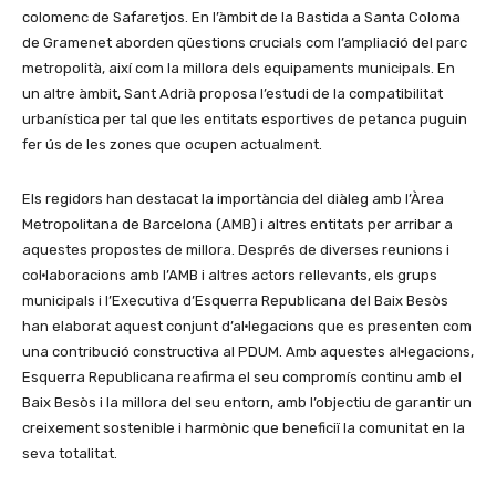
colomenc de Safaretjos. En l’àmbit de la Bastida a Santa Coloma
de Gramenet aborden qüestions crucials com l’ampliació del parc
metropolità, així com la millora dels equipaments municipals. En
un altre àmbit, Sant Adrià proposa l’estudi de la compatibilitat
urbanística per tal que les entitats esportives de petanca puguin
fer ús de les zones que ocupen actualment.
Els regidors han destacat la importància del diàleg amb l’Àrea
Metropolitana de Barcelona (AMB) i altres entitats per arribar a
aquestes propostes de millora. Després de diverses reunions i
col·laboracions amb l’AMB i altres actors rellevants, els grups
municipals i l’Executiva d’Esquerra Republicana del Baix Besòs
han elaborat aquest conjunt d’al·legacions que es presenten com
una contribució constructiva al PDUM. Amb aquestes al·legacions,
Esquerra Republicana reafirma el seu compromís continu amb el
Baix Besòs i la millora del seu entorn, amb l’objectiu de garantir un
creixement sostenible i harmònic que beneficiï la comunitat en la
seva totalitat.