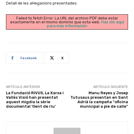
Detall de les al·legacions presentades:
Failed to fetch Error: La URL del archivo PDF debe estar
exactamente en el mismo dominio que esta web.
Haz clic aquí
para más información
Facebook
X
ARTÍCULO ANTERIOR
ARTÍCULO SIGUIENTE
La Fundació RIVUS, La Xarxa i
Manu Reyes y Josep
Vallès Visió han presentat
Tutusaus presentan en Sant
aquest migdia la sèrie
Adrià la campaña “oficina
documental ‘Gent de riu’
municipal a pie de calle”