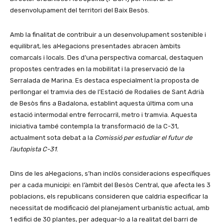
desenvolupament del territori del Baix Besòs.
Amb la finalitat de contribuir a un desenvolupament sostenible i
equilibrat, les al·legacions presentades abracen àmbits
comarcals i locals. Des d’una perspectiva comarcal, destaquen
propostes centrades en la mobilitat i la preservació de la
Serralada de Marina. Es destaca especialment la proposta de
perllongar el tramvia des de l’Estació de Rodalies de Sant Adrià
de Besòs fins a Badalona, establint aquesta última com una
estació intermodal entre ferrocarril, metro i tramvia. Aquesta
iniciativa també contempla la transformació de la C-31,
actualment sota debat a la
Comissió per estudiar el futur de
l’autopista C-31
.
Dins de les al·legacions, s’han inclòs consideracions específiques
per a cada municipi: en l’àmbit del Besòs Central, que afecta les 3
poblacions, els republicans consideren que caldria especificar la
necessitat de modificació del planejament urbanístic actual, amb
1 edifici de 30 plantes, per adequar-lo a la realitat del barri de