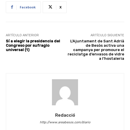
Facebook
X
ARTÍCULO ANTERIOR
ARTÍCULO SIGUIENTE
Sí a elegir la presidencia del
L’Ajuntament de Sant Adrià
Congreso por sufragio
de Besòs activa una
universal (1)
campanya per promoure el
reciclatge d’envasos de vidre
a l’hostaleria
Redacció
http://www.areabesos.com/diario