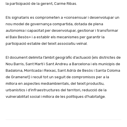
la participació de la gerent, Carme Ribas.
Els signataris es comprometen a «consensuar i desenvolupar un
nou model de governança compartida, dotada de plena
autonomia i capacitat per desenvolupar, gestionar i transformar
el Baix Besòs» i a establir els mecanismes per garantir la
participació estable del teixit associatiu veïnal.
El document delimita l’àmbit geogràfic d’actuació (els districtes de
Nou Barris, Sant Martí i Sant Andreu a Barcelona i els municipis de
Badalona, Montcada i Reixac, Sant Adrià de Besòs i Santa Coloma
de Gramenet) i recull tot un seguit de compromisos per a la
millora en aspectes mediambientals, del teixit productiu,
urbanístics i d’infraestructures del territori, reducció de la
vulnerabilitat social i millora de les polítiques d’habitatge.