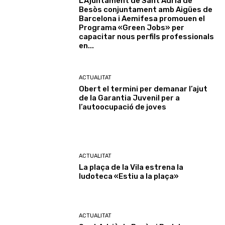
L’Ajuntament de Sant Adrià de
Besòs conjuntament amb Aigües de
Barcelona i Aemifesa promouen el
Programa «Green Jobs» per
capacitar nous perfils professionals
en...
ACTUALITAT
Obert el termini per demanar l’ajut
de la Garantia Juvenil per a
l’autoocupació de joves
ACTUALITAT
La plaça de la Vila estrena la
ludoteca «Estiu a la plaça»
ACTUALITAT