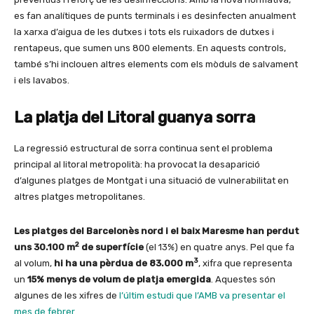
es fan analítiques de punts terminals i es desinfecten anualment
la xarxa d’aigua de les dutxes i tots els ruixadors de dutxes i
rentapeus, que sumen uns 800 elements. En aquests controls,
també s’hi inclouen altres elements com els mòduls de salvament
i els lavabos.
La platja del Litoral guanya sorra
La regressió estructural de sorra continua sent el problema
principal al litoral metropolità: ha provocat la desaparició
d’algunes platges de Montgat i una situació de vulnerabilitat en
altres platges metropolitanes.
Les platges del Barcelonès nord i el baix Maresme han perdut
2
uns 30.100 m
de superfície
(el 13%) en quatre anys. Pel que fa
3
al volum,
hi ha una pèrdua de 83.000 m
, xifra que representa
un
15% menys de volum de platja emergida
. Aquestes són
algunes de les xifres de
l’últim estudi que l’AMB va presentar el
mes de febrer.