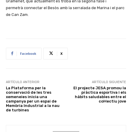
Gramenet, que actualment es troba en la segona fase i
permetrà connectar el Besòs amb la serralada de Marina i el parc
de Can Zam.
Facebook
X
ARTÍCULO ANTERIOR
ARTÍCULO SIGUIENTE
La Plataforma per la
El projecte JESA promou la
conservació de les tres
pràctica esportiva i els
xemeneies inicia una
hàbits saludables entre el
campanya per un espai de
col·lectiu jove
Memòria Industrial a la nau
de turbines