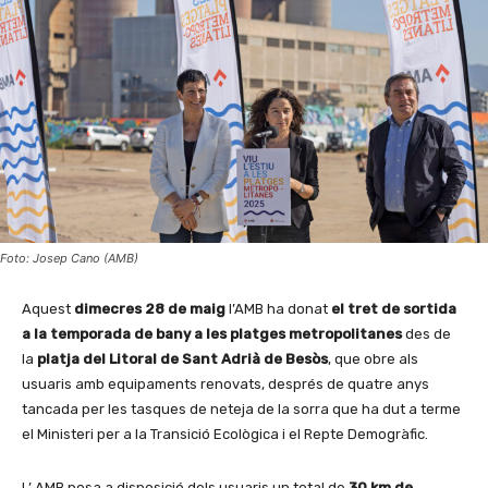
Foto: Josep Cano (AMB)
Aquest
dimecres 28 de maig
l’AMB ha donat
el tret de sortida
a la temporada de bany a les platges metropolitanes
des de
la
platja del Litoral de Sant Adrià de Besòs
, que obre als
usuaris amb equipaments renovats, després de quatre anys
tancada per les tasques de neteja de la sorra que ha dut a terme
el Ministeri per a la Transició Ecològica i el Repte Demogràfic.
L’ AMB posa a disposició dels usuaris un total de
30 km de