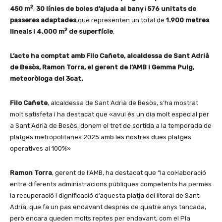
2
450 m
,
30 línies de boies d’ajuda al bany
i
576 unitats de
passeres adaptades
,que representen un total de
1.900 metres
2
lineals i 4.000 m
de superfície
.
L’acte ha comptat amb Filo Cañete, alcaldessa de Sant Adrià
de Besòs, Ramon Torra, el gerent de l’AMB i Gemma Puig,
meteoròloga del 3cat.
Filo Cañete
, alcaldessa de Sant Adrià de Besòs, s’ha mostrat
molt satisfeta i ha destacat que «avui és un dia molt especial per
a Sant Adrià de Besòs, donem el tret de sortida a la temporada de
platges metropolitanes 2025 amb les nostres dues platges
operatives al 100%»
Ramon Torra
, gerent de l’AMB, ha destacat que “la col·laboració
entre diferents administracions públiques competents ha permès
la recuperació i dignificació d’aquesta platja del litoral de Sant
Adrià, que fa un pas endavant després de quatre anys tancada,
però encara queden molts reptes per endavant, com el Pla