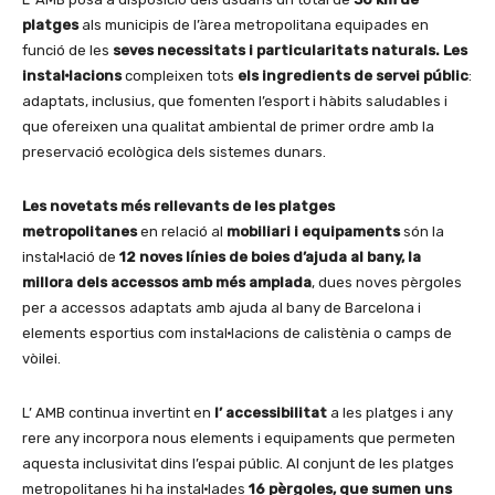
platges
als municipis de l’àrea metropolitana equipades en
funció de les
seves necessitats i particularitats naturals. Les
instal·lacions
compleixen tots
els ingredients de servei públic
:
adaptats, inclusius, que fomenten l’esport i hàbits saludables i
que ofereixen una qualitat ambiental de primer ordre amb la
preservació ecològica dels sistemes dunars.
Les novetats més rellevants
de les platges
metropolitanes
en relació al
mobiliari i equipaments
són la
instal·lació de
12 noves línies de boies d’ajuda al bany, la
millora dels accessos amb més amplada
, dues noves pèrgoles
per a accessos adaptats amb ajuda al bany de Barcelona i
elements esportius com instal·lacions de calistènia o camps de
vòilei.
L’ AMB continua invertint en
l’ accessibilitat
a les platges i any
rere any incorpora nous elements i equipaments que permeten
aquesta inclusivitat dins l’espai públic. Al conjunt de les platges
metropolitanes hi ha instal·lades
16 pèrgoles, que sumen uns