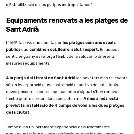
d’Estabilització de les platges metropolitanes”.
Equipaments renovats a les platges de
Sant Adrià
L’ AMB fa anys que aposta per
les platges com uns espais
públics
que
combinen oci, lleure, salut i esport.
En aquest
sentit, enguany es reforça l’àmbit de la salut amb diferents
mesures i equipaments.
A
la platja
del Litoral
de Sant Adrià
les novetats més rellevants
són la incorporació d’una instal·lació esportiva de cal.listènia,
noves passeres, bancs i equipaments d’aigua i s’han renovat
també quatre contenidors semisoterrats.
A més a més,
està
previst la
instal·lació
de 4 camps de vòlei a les
dues
platges
de la ciutat.
També hi ha un increment exponencial dels tractaments
preventius i reforç de les desinfeccions. Amb la nova normativa,