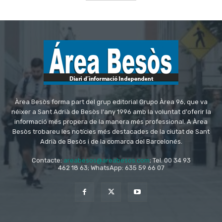
Àrea Besòs forma part del grup editorial Grupo Àrea 96, que va
néixer a Sant Adrià de Besòs l'any 1996 amb la voluntat d'oferir la
informació més propera de la manera més professional. A Àrea
Besòs trobareu les notícies més destacades de la ciutat de Sant
Adrià de Besòs i de la comarca del Barcelonés.
Contacte:
areabesos@areabesos.com
; Tel. 00 34 93
462 18 63; WhatsApp: 635 59 66 07