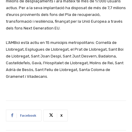
milions de desplaçaments i ara mateix té més de 17.000 usuaris
actius. Per a la seva implantació ha disposat de més de 7,7 milions
d’euros provinents dels fons del Pla de recuperació,
transformació i resiliència, finançat per la Unió Europea a través
dels fons Next Generation EU.
L’AMBici està actiu en 15 municipis metropolitans: Cornellà de
Llobregat, Esplugues de Llobregat, el Prat de Llobregat, Sant Boi
de Llobregat, Sant Joan Despí, Sant Just Desvern, Badalona,
Castelldefels, Gavà, l’Hospitalet de Llobregat, Molins de Rei, Sant
Adrià de Besòs, Sant Feliu de Llobregat, Santa Coloma de
Gramenet i Viladecans.
Facebook
X