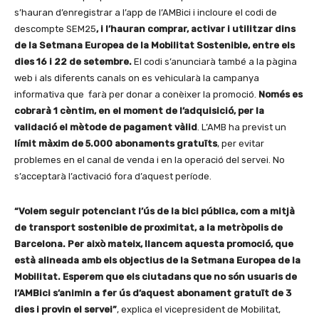
s’hauran d’enregistrar a l’app de l’AMBici i incloure el codi de
descompte SEM25
, i l’hauran comprar, activar i utilitzar dins
de la Setmana Europea de la Mobilitat Sostenible, entre els
dies 16 i 22 de setembre.
El codi s’anunciarà també a la pàgina
web i als diferents canals on es vehicularà la campanya
informativa que farà per donar a conèixer la promoció.
Només es
cobrarà 1 cèntim, en el moment de l’adquisició, per la
validació el mètode de pagament vàlid
. L’AMB ha previst un
límit màxim de 5.000 abonaments gratuïts
, per evitar
problemes en el canal de venda i en la operació del servei. No
s’acceptarà l’activació fora d’aquest període.
“Volem seguir potenciant l’ús de la bici pública, com a mitjà
de transport sostenible de proximitat, a la metròpolis de
Barcelona. Per això mateix, llancem aquesta promoció, que
està alineada amb els objectius de la Setmana Europea de la
Mobilitat. Esperem que els ciutadans que no són usuaris de
l’AMBici s’animin a fer ús d’aquest abonament gratuït de 3
dies i provin el servei”
, explica el vicepresident de Mobilitat,