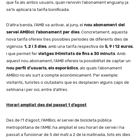
que fa als antics usuaris, quan renovin l’abonament enguany ja
se’ls aplicarà la tarifa bonificada.
D’altra banda, l’AMB va activar, al juny, el
nou abonament del
servei AMBici: l’abonament per dies
. Concretament, aquesta
nova tarifa ofereix tres possibles períodes de diferents dies de
vigència:
1, 2 i 3 dies
, amb una tarifa respectiva de
5, 9 i 12 euros
,
i que permet fer
viatges il·limitats de fins a 30 minuts
. Amb
aquest nou abonament, l’AMB ofereix la possibilitat de captar un
nou perfil d’usuaris, els esporàdics
, als quals l’abonament
AMBici no els surt a compte econòmicament. Per exemple:
visitants, turistes o ciutadans que es desplacen alguns caps de
setmana i per oci, entre d’altres.
Horari ampliat des del passat 1 d’agost
Des de l’1 d’agost, l’AMBici, el servei de bicicleta pública
metropolitana de l’AMB, ha ampliat el seu horari de servei i ha
passat a funcionar de 5 del matí a 2 de la matinada, tots els dies