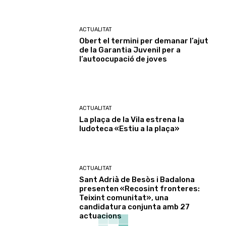
ACTUALITAT
Obert el termini per demanar l’ajut
de la Garantia Juvenil per a
l’autoocupació de joves
ACTUALITAT
La plaça de la Vila estrena la
ludoteca «Estiu a la plaça»
ACTUALITAT
Sant Adrià de Besòs i Badalona
presenten «Recosint fronteres:
Teixint comunitat», una
candidatura conjunta amb 27
actuacions