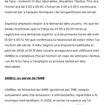
de l’any —incloent-hi dies laborables, dissabtes i festius. Fins ara,
l’horari era de 5.00 a 00.00. L’horari de 2.00 a 5.00 h continuarà
reservat per a tasques tècniques i de reorganització del servei.
Aquesta ampliació respon a la demanda dels usuaris, i és que les
dades mostraven que la franja de 23.00 a 00.00 hores ja
registrava una demanda superior a la de primeres hores del matí
(5.00-6.00 h), fet que confirmava la necessitat de cobrir millor l’ús
nocturn del servei. A més, segons una enquesta realitzada el
juliol de 2024, el 50 % dels usuaris assegurava que utilitzaria més
l’AMBici si s’ampliava l’horari nocturn en caps de setmana i festius,
i un 40 % ho faria si l’ampliació es produïa també en dies
laborables.
AMBici, un servei de l’AMB
L’AMBici, de titularitat de l’AMB i gestionat per TMB, compta
actualment amb 236 estacions i 2.600 bicicletes, repartides a 15
municipis metropolitans. El 2024, el servei va superar els 1,6