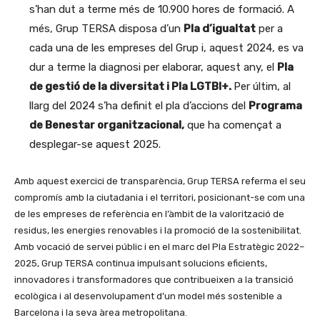
s’han dut a terme més de 10.900 hores de formació. A
més, Grup TERSA disposa d’un
Pla d’igualtat
per a
cada una de les empreses del Grup i, aquest 2024, es va
dur a terme la diagnosi per elaborar, aquest any, el
Pla
de gestió de la diversitat i Pla LGTBI+.
Per últim, al
llarg del 2024 s’ha definit el pla d’accions del
Programa
de Benestar organitzacional,
que ha començat a
desplegar-se aquest 2025.
Amb aquest exercici de transparència, Grup TERSA referma el seu
compromís amb la ciutadania i el territori, posicionant-se com una
de les empreses de referència en l’àmbit de la valorització de
residus, les energies renovables i la promoció de la sostenibilitat.
Amb vocació de servei públic i en el marc del Pla Estratègic 2022–
2025, Grup TERSA continua impulsant solucions eficients,
innovadores i transformadores que contribueixen a la transició
ecològica i al desenvolupament d’un model més sostenible a
Barcelona i la seva àrea metropolitana.