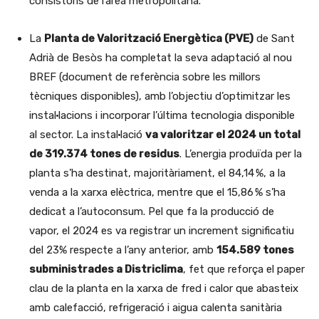
consistoris de l’àrea metropolitana.
La
Planta de Valorització Energètica (PVE)
de Sant
Adrià de Besòs ha completat la seva adaptació al nou
BREF (document de referència sobre les millors
tècniques disponibles), amb l’objectiu d’optimitzar les
instal·lacions i incorporar l’última tecnologia disponible
al sector. La instal·lació
va valoritzar el 2024 un total
de 319.374 tones de residus
. L’energia produïda per la
planta s’ha destinat, majoritàriament, el 84,14 %, a la
venda a la xarxa elèctrica, mentre que el 15,86 % s’ha
dedicat a l’autoconsum. Pel que fa la producció de
vapor, el 2024 es va registrar un increment significatiu
del 23% respecte a l’any anterior, amb
154.589 tones
subministrades a Districlima
, fet que reforça el paper
clau de la planta en la xarxa de fred i calor que abasteix
amb calefacció, refrigeració i aigua calenta sanitària