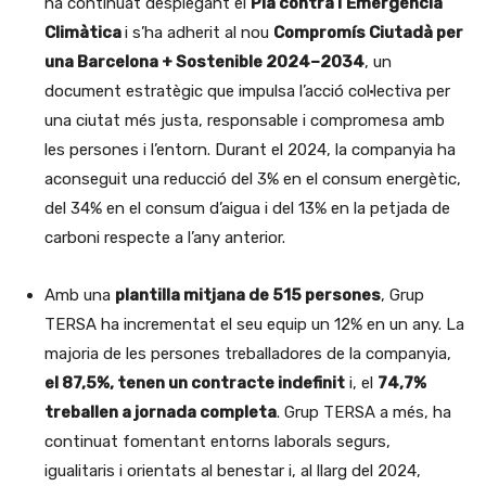
ha continuat desplegant el
Pla contra l’Emergència
Climàtica
i s’ha adherit al nou
Compromís Ciutadà per
una Barcelona + Sostenible 2024–2034
, un
document estratègic que impulsa l’acció col·lectiva per
una ciutat més justa, responsable i compromesa amb
les persones i l’entorn. Durant el 2024, la companyia ha
aconseguit una reducció del 3% en el consum energètic,
del 34% en el consum d’aigua i del 13% en la petjada de
carboni respecte a l’any anterior.
Amb una
plantilla mitjana de 515 persones
, Grup
TERSA ha incrementat el seu equip un 12% en un any. La
majoria de les persones treballadores de la companyia,
el 87,5%, tenen un contracte indefinit
i, el
74,7%
treballen a jornada completa
. Grup TERSA a més, ha
continuat fomentant entorns laborals segurs,
igualitaris i orientats al benestar i, al llarg del 2024,