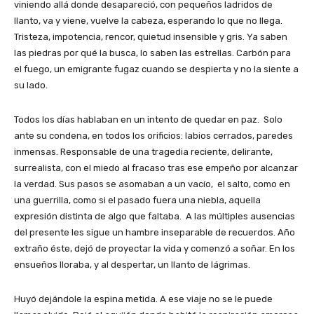
viniendo allá donde desapareció, con pequeños ladridos de
llanto, va y viene, vuelve la cabeza, esperando lo que no llega.
Tristeza, impotencia, rencor, quietud insensible y gris. Ya saben
las piedras por qué la busca, lo saben las estrellas. Carbón para
el fuego, un emigrante fugaz cuando se despierta y no la siente a
su lado.
Todos los días hablaban en un intento de quedar en paz. Solo
ante su condena, en todos los orificios: labios cerrados, paredes
inmensas. Responsable de una tragedia reciente, delirante,
surrealista, con el miedo al fracaso tras ese empeño por alcanzar
la verdad. Sus pasos se asomaban a un vacío, el salto, como en
una guerrilla, como si el pasado fuera una niebla, aquella
expresión distinta de algo que faltaba. A las múltiples ausencias
del presente les sigue un hambre inseparable de recuerdos. Año
extraño éste, dejó de proyectar la vida y comenzó a soñar. En los
ensueños lloraba, y al despertar, un llanto de lágrimas.
Huyó dejándole la espina metida. A ese viaje no se le puede