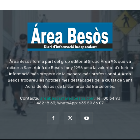
Àrea Besòs forma part del grup editorial Grupo Àrea 96, que va
néixer a Sant Adrià de Besòs l'any 1996 amb la voluntat d'oferir la
informació més propera de la manera més professional. A Àrea
Besòs trobareu les notícies més destacades de la ciutat de Sant
Adrià de Besòs i de la comarca del Barcelonés.
Contacte:
areabesos@areabesos.com
; Tel. 00 34 93
462 18 63; WhatsApp: 635 59 66 07