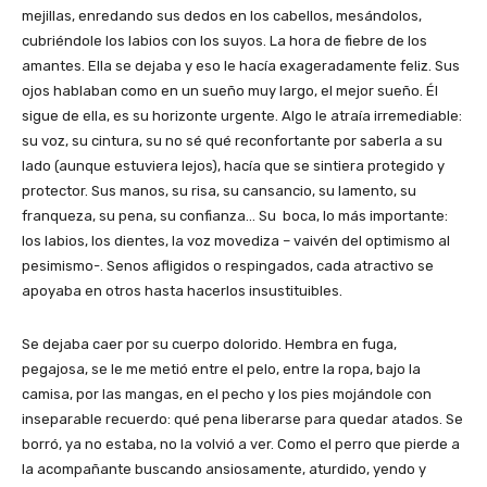
mejillas, enredando sus dedos en los cabellos, mesándolos,
cubriéndole los labios con los suyos. La hora de fiebre de los
amantes. Ella se dejaba y eso le hacía exageradamente feliz. Sus
ojos hablaban como en un sueño muy largo, el mejor sueño. Él
sigue de ella, es su horizonte urgente. Algo le atraía irremediable:
su voz, su cintura, su no sé qué reconfortante por saberla a su
lado (aunque estuviera lejos), hacía que se sintiera protegido y
protector. Sus manos, su risa, su cansancio, su lamento, su
franqueza, su pena, su confianza… Su boca, lo más importante:
los labios, los dientes, la voz movediza – vaivén del optimismo al
pesimismo-. Senos afligidos o respingados, cada atractivo se
apoyaba en otros hasta hacerlos insustituibles.
Se dejaba caer por su cuerpo dolorido. Hembra en fuga,
pegajosa, se le me metió entre el pelo, entre la ropa, bajo la
camisa, por las mangas, en el pecho y los pies mojándole con
inseparable recuerdo: qué pena liberarse para quedar atados. Se
borró, ya no estaba, no la volvió a ver. Como el perro que pierde a
la acompañante buscando ansiosamente, aturdido, yendo y