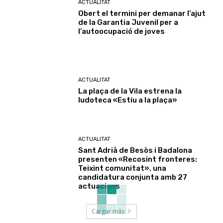
ACTUALITAT
Obert el termini per demanar l’ajut
de la Garantia Juvenil per a
l’autoocupació de joves
ACTUALITAT
La plaça de la Vila estrena la
ludoteca «Estiu a la plaça»
ACTUALITAT
Sant Adrià de Besòs i Badalona
presenten «Recosint fronteres:
Teixint comunitat», una
candidatura conjunta amb 27
actuacions
Cargar más