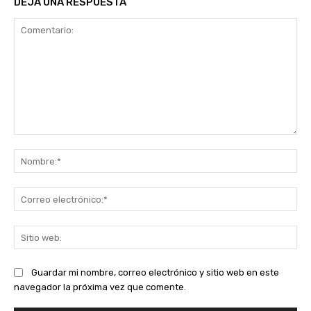
DEJA UNA RESPUESTA
Comentario:
No
Co
ele
Sit
we
Guardar mi nombre, correo electrónico y sitio web en este
navegador la próxima vez que comente.