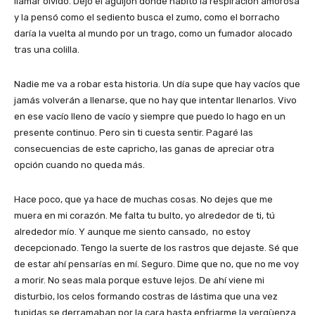
llamar olvido. Dejó el aguijón donde habitó la respiración amorosa
y la pensó como el sediento busca el zumo, como el borracho
daría la vuelta al mundo por un trago, como un fumador alocado
tras una colilla.
Nadie me va a robar esta historia. Un día supe que hay vacíos que
jamás volverán a llenarse, que no hay que intentar llenarlos. Vivo
en ese vacío lleno de vacío y siempre que puedo lo hago en un
presente continuo. Pero sin ti cuesta sentir. Pagaré las
consecuencias de este capricho, las ganas de apreciar otra
opción cuando no queda más.
Hace poco, que ya hace de muchas cosas. No dejes que me
muera en mi corazón. Me falta tu bulto, yo alrededor de ti, tú
alrededor mío. Y aunque me siento cansado, no estoy
decepcionado. Tengo la suerte de los rastros que dejaste. Sé que
de estar ahí pensarías en mí. Seguro. Dime que no, que no me voy
a morir. No seas mala porque estuve lejos. De ahí viene mi
disturbio, los celos formando costras de lástima que una vez
tupidas se derramaban por la cara hasta enfriarme la vergüenza.