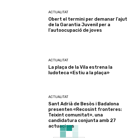
ACTUALITAT
Obert el termini per demanar l’ajut
de la Garantia Juvenil per a
l’autoocupació de joves
ACTUALITAT
La plaça de la Vila estrena la
ludoteca «Estiu a la plaça»
ACTUALITAT
Sant Adrià de Besòs i Badalona
presenten «Recosint fronteres:
Teixint comunitat», una
candidatura conjunta amb 27
actuacions