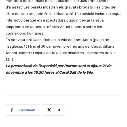
metàfora de les fases de les relacions sexuals i afectives i
d’amistat. Les parets mostren els gravats brodats i les cites del
llibre del seu projecte final d’il·lustració. L’exposició inclou un espai
interactiu perquè els espectadors puguin deixar la seva
empremta en aquesta reflexió visual i sonora sobre les
connexions humanes.
Es pot veure al Casal Dalt de la Vila de Sant Adrià (plaça de
l’Església, 13) fins el 30 de novembre (horaris del Casal: dilluns
tancat, dimarts i dijous de 16 a 20h; dimecres i divendres de 9 a
13h)
La presentació de l’exposició per l’autora serà el dijous 21 de
novembre a les 18.30 hores al Casal Dalt de la Vila.
Facebook
X