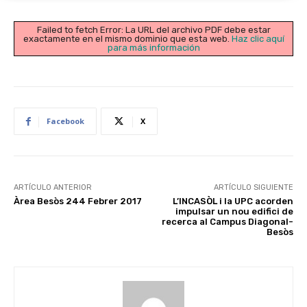
Failed to fetch Error: La URL del archivo PDF debe estar
exactamente en el mismo dominio que esta web.
Haz clic aquí
para más información
Facebook
X
ARTÍCULO ANTERIOR
ARTÍCULO SIGUIENTE
Àrea Besòs 244 Febrer 2017
L’INCASÒL i la UPC acorden
impulsar un nou edifici de
recerca al Campus Diagonal-
Besòs