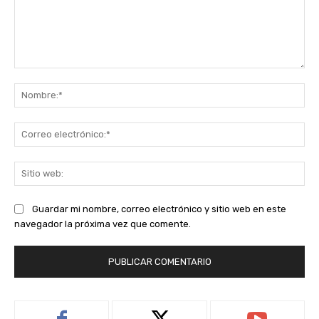
Comentario:
No
Co
ele
Sit
we
Guardar mi nombre, correo electrónico y sitio web en este
navegador la próxima vez que comente.